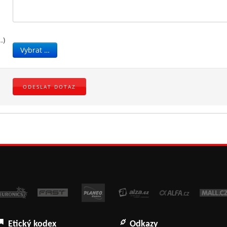
.)
Vybrat …
Etický kodex
Odkazy