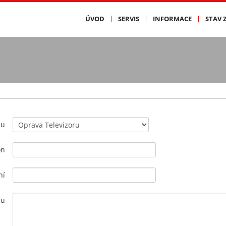
ÚVOD
SERVIS
INFORMACE
STAV 
zu
on
ní
zu